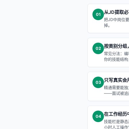
从JD提取
01
把JD中岗位
掉。
按类别分组，
02
常见分法：编
你的技能结构
只写真实会
03
精通需要能独
——面试被追
在工作经历
04
技能栏是静态声
小时人工操作