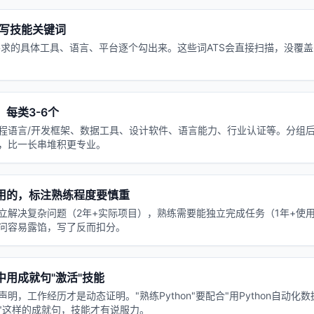
必写技能关键词
要求的具体工具、语言、平台逐个勾出来。这些词ATS会直接扫描，没覆
每类3-6个
程语言/开发框架、数据工具、设计软件、语言能力、行业认证等。分组后
，比一长串堆积更专业。
用的，标注熟练程度要慎重
立解决复杂问题（2年+实际项目），熟练需要能独立完成任务（1年+使用
问容易露馅，写了反而扣分。
中用成就句"激活"技能
明，工作经历才是动态证明。"熟练Python"要配合"用Python自动化
"这样的成就句，技能才有说服力。