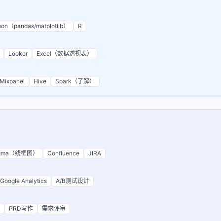
hon（pandas/matplotlib）
R
Looker
Excel（数据透视表）
Mixpanel
Hive
Spark（了解）
igma（线框图）
Confluence
JIRA
Google Analytics
A/B测试设计
PRD写作
需求评审