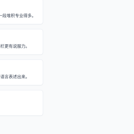
比一段堆积专业得多。
能栏更有说服力。
的语言表述出来。