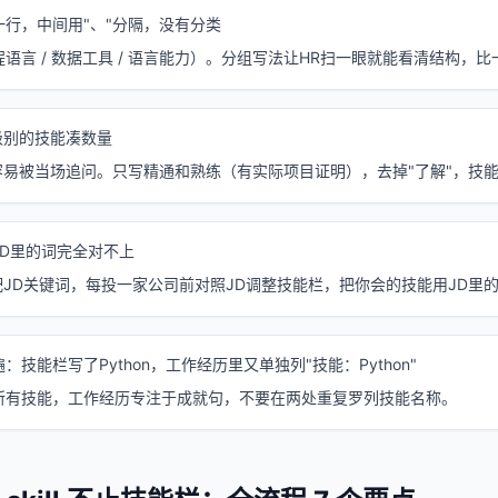
行，中间用"、"分隔，没有分类
语言 / 数据工具 / 语言能力）。分组写法让HR扫一眼就能看清结构，
级别的技能凑数量
容易被当场追问。只写精通和熟练（有实际项目证明），去掉"了解"，技
JD里的词完全对不上
配JD关键词，每投一家公司前对照JD调整技能栏，把你会的技能用JD里
技能栏写了Python，工作经历里又单独列"技能：Python"
所有技能，工作经历专注于成就句，不要在两处重复罗列技能名称。