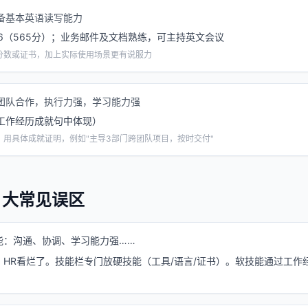
备基本英语读写能力
 CET-6（565分）；业务邮件及文档熟练，可主持英文会议
分数或证书，加上实际使用场景更有说服力
团队合作，执行力强，学习能力强
工作经历成就句中体现）
，用具体成就证明，例如"主导3部门跨团队项目，按时交付"
 大常见误区
能：沟通、协调、学习能力强……
，HR看烂了。技能栏专门放硬技能（工具/语言/证书）。软技能通过工作