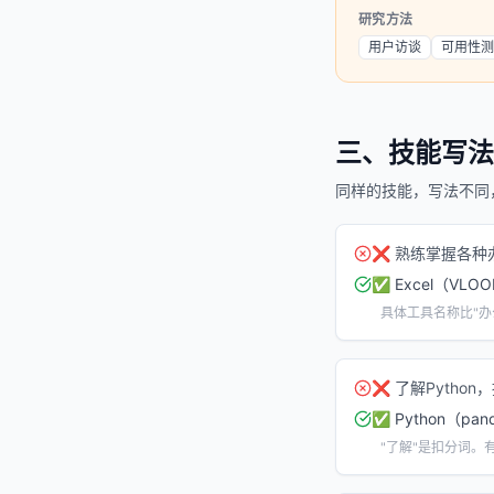
研究方法
用户访谈
可用性测
三、技能写法
同样的技能，写法不同
❌
熟练掌握各种
✅
Excel（VLO
具体工具名称比"办
❌
了解Pytho
✅
Python（pa
"了解"是扣分词