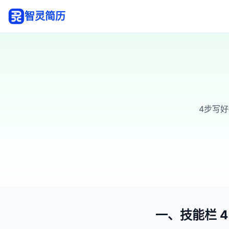
智灵简历
4步写好
一、技能栏 