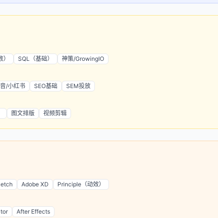
函数）
SQL（基础）
神策/GrowingIO
音/小红书
SEO基础
SEM投放
）
图文排版
视频剪辑
etch
Adobe XD
Principle（动效）
ator
After Effects