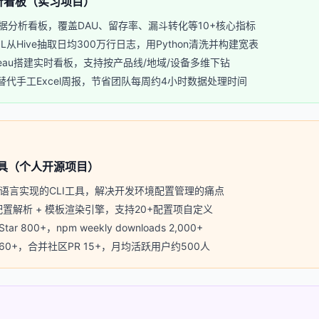
析看板（实习项目）
据分析看板，覆盖DAU、留存率、漏斗转化等10+核心指标
L从Hive抽取日均300万行日志，用Python清洗并构建宽表
leau搭建实时看板，支持按产品线/地域/设备多维下钻
代手工Excel周报，节省团队每周约4小时数据处理时间
工具（个人开源项目）
o语言实现的CLI工具，解决开发环境配置管理的痛点
配置解析 + 模板渲染引擎，支持20+配置项自定义
ar 800+，npm weekly downloads 2,000+
s 60+，合并社区PR 15+，月均活跃用户约500人