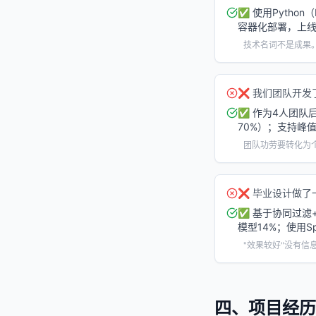
✅
使用Python
容器化部署，上线
技术名词不是成果
❌
我们团队开发
✅
作为4人团队后
70%）；支持峰值
团队功劳要转化为
❌
毕业设计做了
✅
基于协同过滤+
模型14%；使用S
"效果较好"没有信
四、项目经历