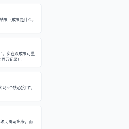
 结果（成果是什么，
累计"。实在没成果可量
均百万记录）。
实现5个核心接口"。
就必须明确写出来，而
。