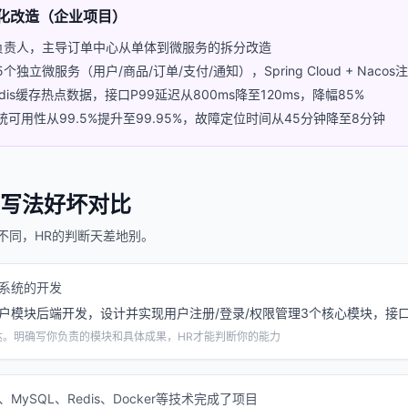
务化改造（企业项目）
负责人，主导订单中心从单体到微服务的拆分改造
独立微服务（用户/商品/订单/支付/通知），Spring Cloud + Nacos
is缓存热点数据，接口P99延迟从800ms降至120ms，降幅85%
可用性从99.5%提升至99.95%，故障定位时间从45分钟降至8分钟
写法好坏对比
不同，HR的判断天差地别。
X系统的开发
户模块后端开发，设计并实现用户注册/登录/权限管理3个核心模块，接口响
达。明确写你负责的模块和具体成果，HR才能判断你的能力
n、MySQL、Redis、Docker等技术完成了项目