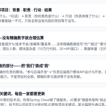
目：背景 · 职责 · 行动 · 结果
什么，1句话）→ 职责（你的角色是什么）→ 行动（你具体做了什么）→
4要素缺一不可，只有名称没有内容的项目等于没写。
—没有精确数字就合理估算
/性能提升%/成本节省/准确率/覆盖率……没有精确数据就写"约""超过""
：团队人数、模块复杂度（10万行代码、20+API接口）、数据体量（日
的部分——把"我们"换成"我"
确你负责的模块。"参与后端开发"→"负责后端用户模块API设计与开发，
的能力，不是项目的全部。模糊的参与描述等于没有贡献。
整关键词，每投一家都要更新
JD里的技术词。你用Spring Cloud做了微服务，JD要求"微服务架构"
架构"。投不同公司前花5分钟对照JD更新项目关键词，能大幅提升通过率