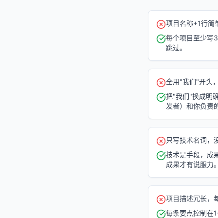
项目名称+1行
每个项目至少写
跳过。
全用"我们"开头
把"我们"换成明
发者）和你负责
只写技术名词，没
技术是手段，成果
成果才有说服力
项目描述冗长，每
每条要点控制在1