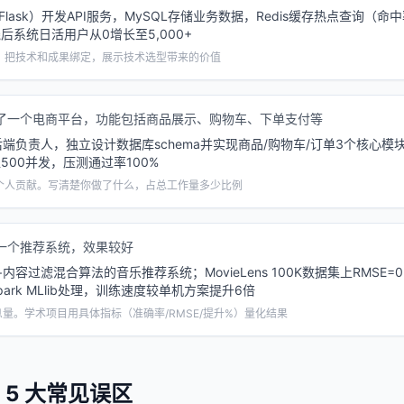
（Flask）开发API服务，MySQL存储业务数据，Redis缓存热点查询（命中率
后系统日活用户从0增长至5,000+
。把技术和成果绑定，展示技术选型带来的价值
了一个电商平台，功能包括商品展示、购物车、下单支付等
端负责人，独立设计数据库schema并实现商品/购物车/订单3个核心模
500并发，压测通过率100%
个人贡献。写清楚你做了什么，占总工作量多少比例
一个推荐系统，效果较好
内容过滤混合算法的音乐推荐系统；MovieLens 100K数据集上RMSE=
park MLlib处理，训练速度较单机方案提升6倍
息量。学术项目用具体指标（准确率/RMSE/提升%）量化结果
 5 大常见误区