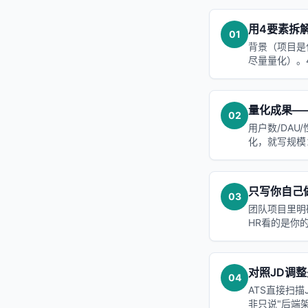
用4要素拆解项
01
背景（项目是
尽量量化）。
量化成果—
02
用户数/DAU
化，就写规模
只写你自己做
03
团队项目里明
HR看的是你
对照JD调
04
ATS直接扫描
非只说"后端