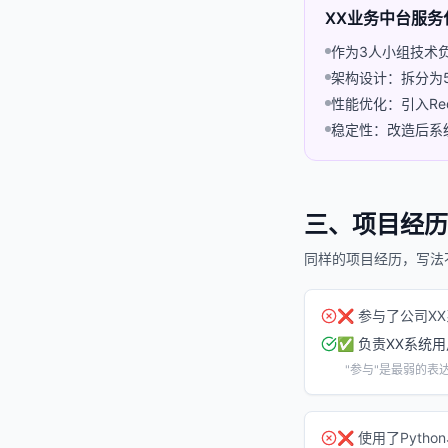
XX业务中台服
作为3人小组技术
架构设计：拆分为5个
性能优化：引入Red
稳定性：改造后系统
三、项目经历
同样的项目经历，写法
❌
参与了公司X
✅
负责XX系统用
"参与"是最弱的表
❌
使用了Pytho